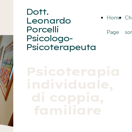
Dott.
Home
Ch
Leonardo
Porcelli
Page
so
Psicologo-
Psicoterapeuta
Psicoterapia
individuale,
di coppia,
familiare